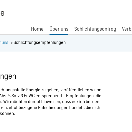
Home
Über uns
Schlichtungsantrag
Verb
r uns
» Schlichtungsempfehlungen
ungen
lichtungsstelle Energie zu geben, veröffentlichen wir an
b Abs. 5 Satz 3 EnWG entsprechend – Empfehlungen, die
. Wir möchten darauf hinweisen, dass es sich bei den
 einzelfallbezogene Entscheidungen handelt, die nicht
 können.