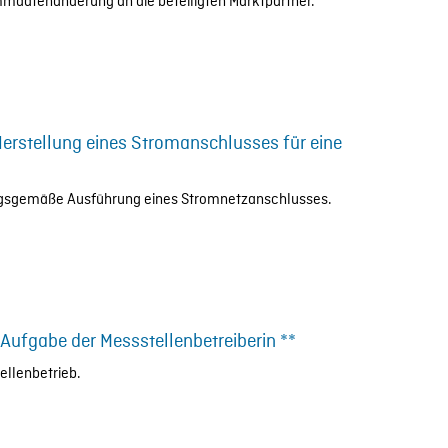
mdatenänderung an die beteiligten Marktpartner.
erstellung eines Stromanschlusses für eine
nungsgemäße Ausführung eines Stromnetzanschlusses.
Aufgabe der Messstellenbetreiberin **
tellenbetrieb.